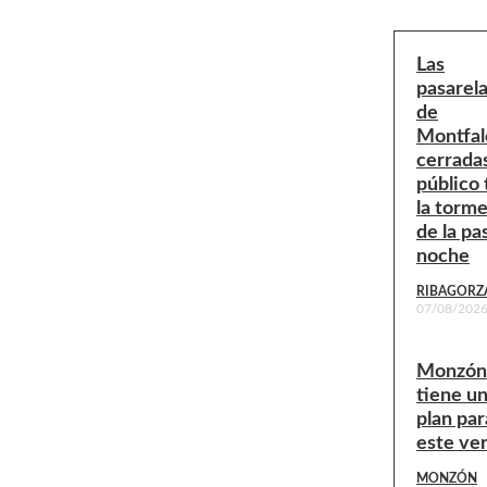
Las
pasarel
de
Montfal
cerradas
público 
la torm
de la pa
noche
RIBAGORZ
07/08/202
Monzón
tiene u
plan par
este ve
MONZÓN