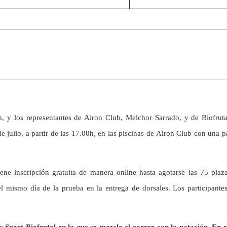
 y los representantes de Airon Club, Melchor Sarrado, y de Biofruta
e julio, a partir de las 17.00h, en las piscinas de Airon Club con una 
tiene inscripción gratuita de manera online hasta agotarse las 75 pla
 mismo día de la prueba en la entrega de dorsales. Los participantes 
 Sport Biofrutal en la que se mezcla el correr con la natación. En e