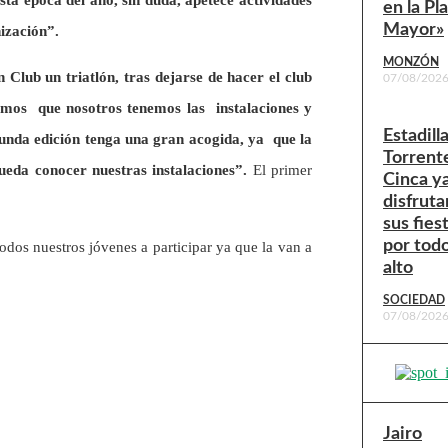
en la Pl
Mayor»
nización”.
MONZÓN
Club un triatlón, tras dejarse de hacer el club
07/08/202
mos que nosotros tenemos las instalaciones y
Estadill
gunda edición tenga una gran acogida, ya que la
Torrent
ueda conocer nuestras instalaciones”.
El primer
Cinca y
disfruta
sus fies
por todo
dos nuestros jóvenes a participar ya que la van a
alto
SOCIEDAD
07/08/202
Jairo