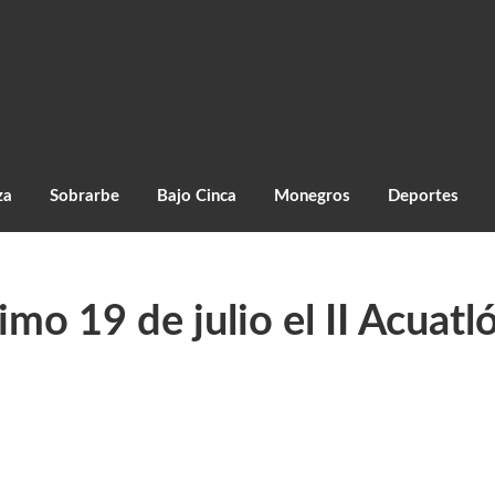
za
Sobrarbe
Bajo Cinca
Monegros
Deportes
imo 19 de julio el II Acua