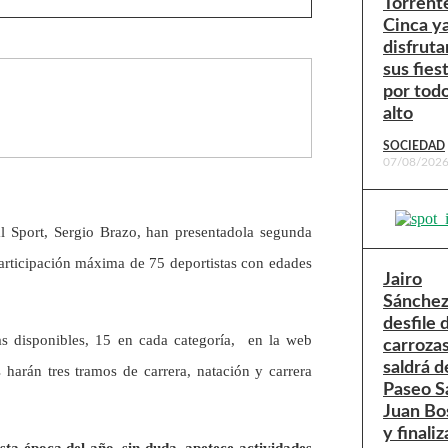
Torrent
Cinca y
disfruta
sus fies
por todo
alto
SOCIEDAD
07/08/202
l Sport, Sergio Brazo, han presentadola segunda
participación máxima de 75 deportistas con edades
Jairo
Sánchez:
desfile 
zas disponibles, 15 en cada categoría, en la web
carroza
saldrá d
harán tres tramos de carrera, natación y carrera
Paseo S
Juan Bo
y finaliz
sta época del año, sin duda, apetece actividades