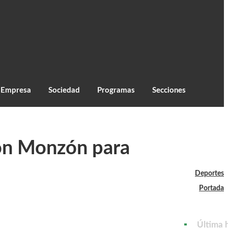
C
23.8
Monzón
Empresa
Sociedad
Programas
Secciones
tlón Monzón para
Deportes
Portada
Última 