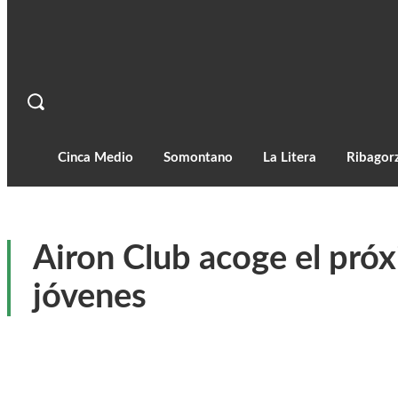
Cinca Medio
Somontano
La Litera
Ribagor
Airon Club acoge el próx
jóvenes