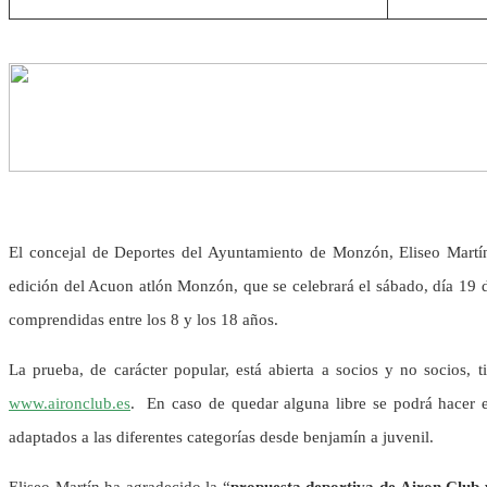
El concejal de Deportes del Ayuntamiento de Monzón, Eliseo Martín,
edición del Acuon atlón Monzón, que se celebrará el sábado, día 19 d
comprendidas entre los 8 y los 18 años.
La prueba, de carácter popular, está abierta a socios y no socios, 
www.aironclub.es
. En caso de quedar alguna libre se podrá hacer el
adaptados a las diferentes categorías desde benjamín a juvenil.
Eliseo Martín ha agradecido la “
propuesta deportiva de Airon Club y