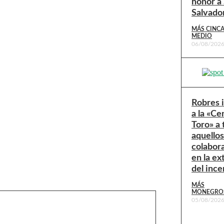
honor a
Salvado
MÁS CINC
MEDIO
06/08/202
Robres 
a la «Ce
Toro» a
aquello
colabor
en la ex
del ince
MÁS
MONEGRO
05/08/202