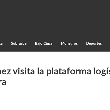
za
Sobrarbe
Bajo Cinca
Monegros
Deportes
z visita la plataforma logí
ra