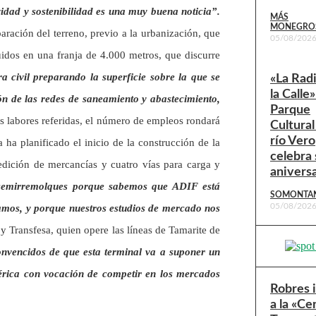
ividad y sostenibilidad es una muy buena noticia”.
MÁS
MONEGRO
ración del terreno, previo a la urbanización, que
05/08/202
uidos en una franja de 4.000 metros, que discurre
civil preparando la superficie sobre la que se
«La Rad
la Calle»
ón de las redes de saneamiento y abastecimiento,
Parque
as labores referidas, el número de empleos rondará
Cultural
río Vero
 ha planificado el inicio de la construcción de la
celebra 
pedición de mercancías y cuatro vías para carga y
anivers
semirremolques porque sabemos que ADIF está
SOMONTA
05/08/202
ramos, y porque nuestros estudios de mercado nos
y Transfesa, quien opere las líneas de Tamarite de
nvencidos de que esta terminal va a suponer un
bérica con vocación de competir en los mercados
Robres 
a la «Ce