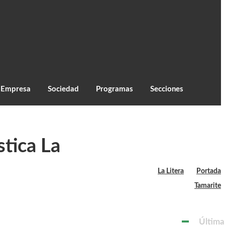
C
24.7
Monzón
Empresa
Sociedad
Programas
Secciones
stica La
La Litera
Portada
Tamarite
Última