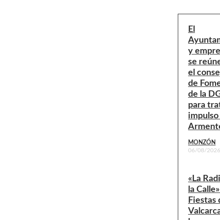
El
Ayunta
y empre
se reún
el conse
de Fom
de la D
para tra
impulso
Arment
MONZÓN
06/08/202
«La Rad
la Calle»
Fiestas 
Valcarc