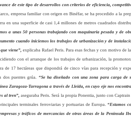
ance de este tipo de desarrollos con criterios de eficiencia, competit
co, empresa familiar con origen en Binéfar, se ha procedido a la prepa
ra en una superficie de casi 1,4 millones de metros cuadrados distrib
mos a unas 50 personas trabajando con maquinaria pesada y de obra 
aumento cuando iniciemos los trabajos de urbanización y de instalaci
 que viene”,
explicaba Rafael Peris. Para esas fechas y con motivo de l
ncidiendo con el arranque de los trabajos de urbanización, la promotora
ctura de 17 hectáreas que dispondrá de cinco vías para recepción y ex
on dos puentes grúa.
“Se ha diseñado con una zona para carga de 
 línea Zaragoza-Tarragona a través de Lleida, en cuyo eje nos encont
s al tren”,
aseguraba Peris. Será la propia Ponentia, junto con Captrain 
rincipales terminales ferroviarias y portuarias de Europa.
“Estamos co
empresas y tráficos de mercancías de otras áreas de la Península I