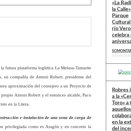
«La Rad
la Calle»
Parque
Cultural
río Vero
celebra 
anivers
SOMONTA
05/08/202
la futura plataforma logística La Melusa-Tamarite
as, en compañía de Antoni Robert, presidente del
rimera aproximación del consejero a un Proyecto de
Robres 
 propio Antoni Robert y el entonces alcalde, Paco
a la «Ce
Toro» a
sto en la Litera.
aquello
colabor
nstrucción e instalación de una zona de carga de
en la ex
ón privilegiada como es Aragón y en concreto la
del ince