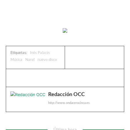
Etiquetas:
Inés Palacín
Música
Narel
nuevo disco
Redacción OCC
http://www.ondacerocinca.es
Última hora