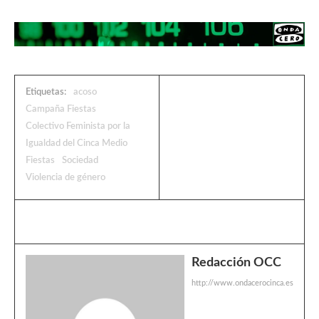
Etiquetas:
acoso
Campaña Fiestas
Colectivo Feminista por la
Igualdad del Cinca Medio
Fiestas
Sociedad
Violencia de género
Redacción OCC
http://www.ondacerocinca.es