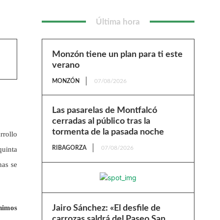
Última hora
Monzón tiene un plan para ti este
verano
MONZÓN
07/08/2026
Las pasarelas de Montfalcó
cerradas al público tras la
tormenta de la pasada noche
rrollo
RIBAGORZA
07/08/2026
quinta
has se
enimos
Jairo Sánchez: «El desfile de
carrozas saldrá del Paseo San