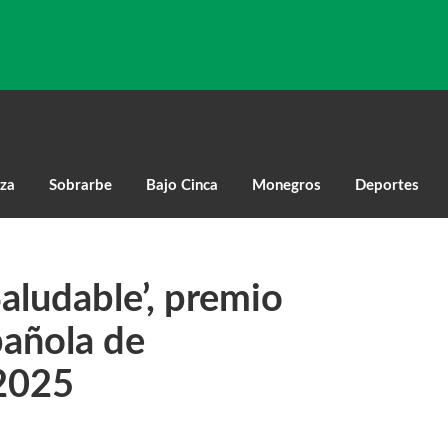
za
Sobrarbe
Bajo Cinca
Monegros
Deportes
aludable’, premio
pañola de
 2025