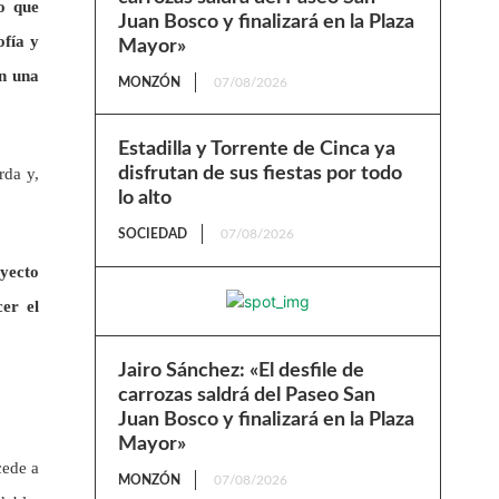
o que
Juan Bosco y finalizará en la Plaza
ofía y
Mayor»
en una
MONZÓN
07/08/2026
Estadilla y Torrente de Cinca ya
disfrutan de sus fiestas por todo
rda y,
lo alto
SOCIEDAD
07/08/2026
oyecto
er el
Jairo Sánchez: «El desfile de
carrozas saldrá del Paseo San
Juan Bosco y finalizará en la Plaza
Mayor»
cede a
MONZÓN
07/08/2026