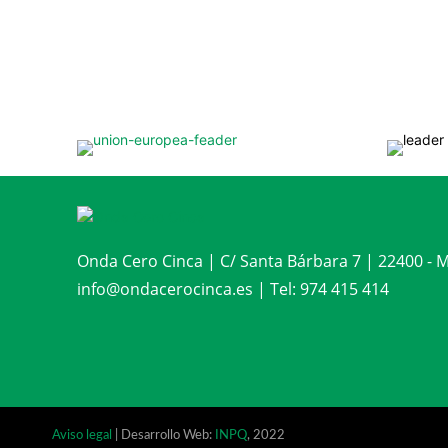
Onda Cero Cinca | C/ Santa Bárbara 7 | 22400 -
info@ondacerocinca.es | Tel: 974 415 414
Aviso legal
| Desarrollo Web:
INPQ
, 2022