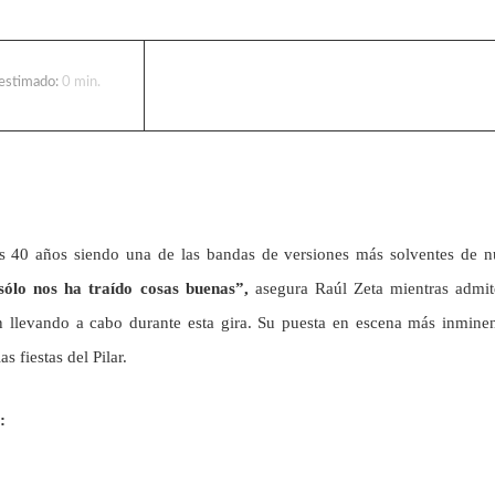
 estimado:
0
min.
tos 40 años siendo una de las bandas de versiones más solventes de n
sólo nos ha traído cosas buenas”,
asegura Raúl Zeta mientras admit
án llevando a cabo durante esta gira. Su puesta en escena más inmine
 fiestas del Pilar.
: