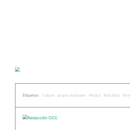
Etiquetas:
Cultura
grupos musicales
Música
Raúl Zeta
Stre