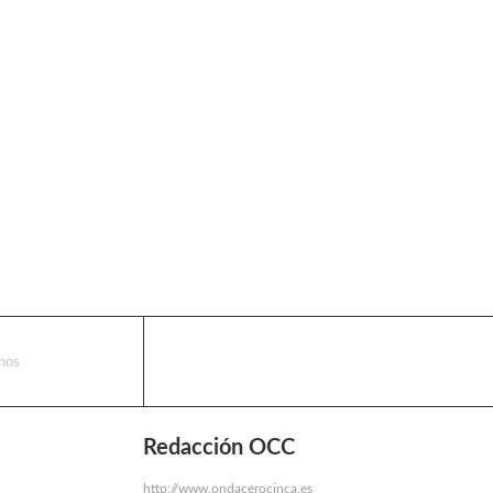
nos
Redacción OCC
http://www.ondacerocinca.es