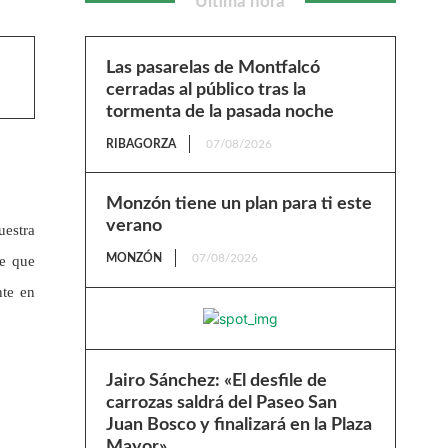
Última hora
Las pasarelas de Montfalcó
cerradas al público tras la
tormenta de la pasada noche
RIBAGORZA
07/08/2026
Monzón tiene un plan para ti este
verano
uestra
MONZÓN
07/08/2026
e que
nte en
Jairo Sánchez: «El desfile de
carrozas saldrá del Paseo San
Juan Bosco y finalizará en la Plaza
Mayor»