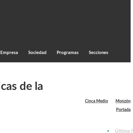
C
27.1
Monzón
Empresa
Sociedad
Programas
Secciones
cas de la
Cinca Medio
Monzón
Portada
Última 