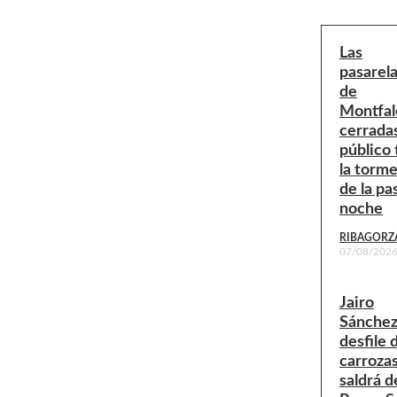
Las
pasarel
de
Montfal
cerradas
público 
la torm
de la pa
noche
RIBAGORZ
07/08/202
Jairo
Sánchez:
desfile 
carroza
saldrá d