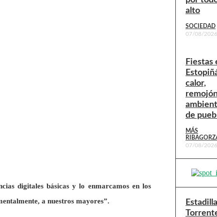
alto
SOCIEDAD
07/08/202
Fiestas 
Estopiñ
calor,
remojón
ambien
de pueb
MÁS
RIBAGORZ
07/08/202
cias digitales básicas y lo enmarcamos en los
amentalmente, a nuestros mayores”.
Estadill
Torrent