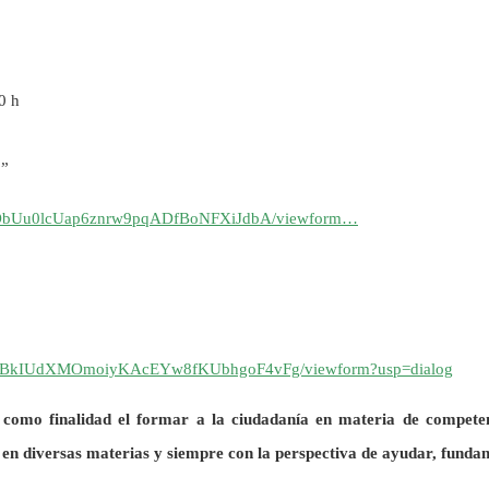
0 h
o”
LOObUu0lcUap6znrw9pqADfBoNFXiJdbA/viewform…
MZgBkIUdXMOmoiyKAcEYw8fKUbhgoF4vFg/viewform?usp=dialog
 como finalidad el formar a la ciudadanía en materia de competen
 en diversas materias y siempre con la perspectiva de ayudar, fund