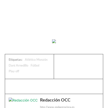
Etiquetas:
Atlético Monzón
Dani Arnedillo
Fútbol
Play off
Redacción OCC
http://www.ondacerocinca.es