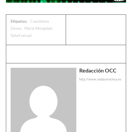
Etiquetas:
Cuestiones
Deseo
María Margalejo
Salud sexual
Redacción OCC
http://www.ondacerocinca.es