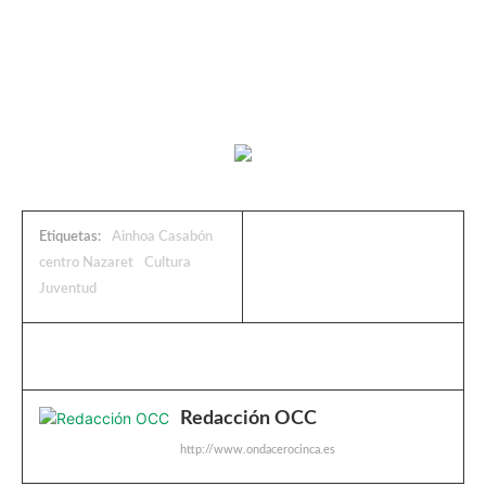
Etiquetas:
Ainhoa Casabón
centro Nazaret
Cultura
Juventud
Redacción OCC
http://www.ondacerocinca.es