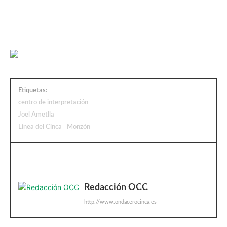
Etiquetas:
centro de interpretación
Joel Ametlla
Línea del Cinca
Monzón
Redacción OCC
http://www.ondacerocinca.es