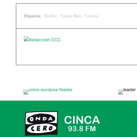
Etiquetas:
Binéfar
Página Web
Turismo