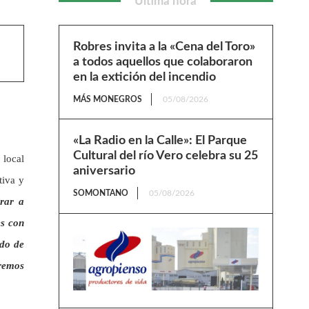
Última hora
Robres invita a la «Cena del Toro»
a todos aquellos que colaboraron
en la extición del incendio
MÁS MONEGROS
05/08/2026
«La Radio en la Calle»: El Parque
Cultural del río Vero celebra su 25
local
aniversario
tiva y
SOMONTANO
05/08/2026
rar a
es con
odo de
eremos