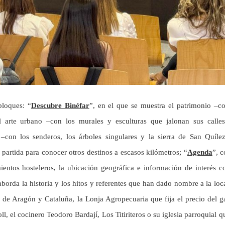
bloques: “
Descubre Binéfar
”, en el que se muestra el patrimonio –c
l arte urbano –con los murales y esculturas que jalonan sus calles
a –con los senderos, los árboles singulares y la sierra de San Quílez
 partida para conocer otros destinos a escasos kilómetros; “
Agenda
”, c
ientos hosteleros, la ubicación geográfica e información de interés c
aborda la historia y los hitos y referentes que han dado nombre a la loc
al de Aragón y Cataluña, la Lonja Agropecuaria que fija el precio del 
l, el cocinero Teodoro Bardají, Los Titiriteros o su iglesia parroquial q