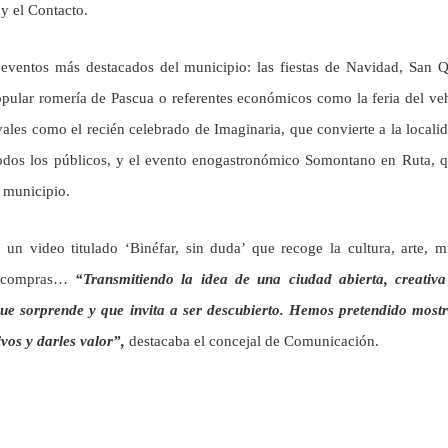
 y el Contacto.
ventos más destacados del municipio: las fiestas de Navidad, San Q
popular romería de Pascua o referentes económicos como la feria del ve
ales como el recién celebrado de Imaginaria, que convierte a la locali
a todos los públicos, y el evento enogastronómico Somontano en Ruta, 
l municipio.
un video titulado ‘Binéfar, sin duda’ que recoge la cultura, arte, m
te, compras…
“Transmitiendo la idea de una ciudad abierta, creativ
ue sorprende y que invita a ser descubierto. Hemos pretendido most
vos y darles valor”,
destacaba el concejal de Comunicación.