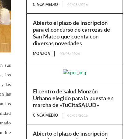
CINCA MEDIO
05/08/2026
Abierto el plazo de inscripción
para el concurso de carrozas de
San Mateo que cuenta con
diversas novedades
MONZÓN
05/08/2026
on sus
-, los
-, las
El centro de salud Monzón
on las
Urbano elegido para la puesta en
on los
marcha de «TuCitaSALUD»
alidad
CINCA MEDIO
05/08/2026
ganado
ue fue
Abierto el plazo de inscripción