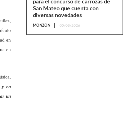
para el concurso de carrozas de
San Mateo que cuenta con
diversas novedades
uílez,
MONZÓN
05/08/2026
hículo
dad en
que en
úsica,
a y en
rar un