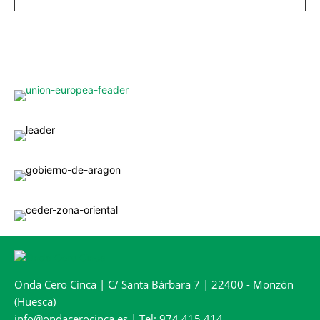
Onda Cero Cinca | C/ Santa Bárbara 7 | 22400 - Monzón
(Huesca)
info@ondacerocinca.es | Tel: 974 415 414