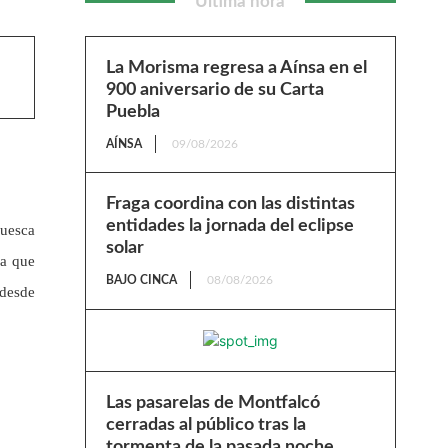
Última hora
La Morisma regresa a Aínsa en el
900 aniversario de su Carta
Puebla
AÍNSA
09/08/2026
Fraga coordina con las distintas
entidades la jornada del eclipse
Huesca
solar
la que
BAJO CINCA
08/08/2026
 desde
Las pasarelas de Montfalcó
cerradas al público tras la
tormenta de la pasada noche