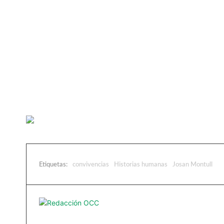
Etiquetas:
convivencias
Historias humanas
Josan Montull