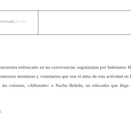
 estimado:
0
min.
encuentra enfrascado en las convivencias organizadas por Salesianos 
numerosos monitores y voluntarios que son el alma de esta actividad en 
e las colonias, «Alfonsito» o Nacho Beltrán, un educador que llega
: