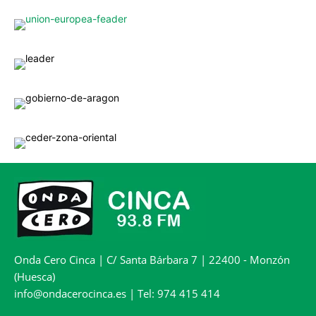
Onda Cero Cinca | C/ Santa Bárbara 7 | 22400 - Monzón
(Huesca)
info@ondacerocinca.es | Tel: 974 415 414