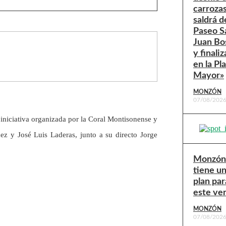
carroza
saldrá d
Paseo S
Juan Bo
y finaliz
en la Pl
Mayor»
MONZÓN
07/08/202
 iniciativa organizada por la Coral Montisonense y
ez y José Luis Laderas, junto a su directo Jorge
Monzón
tiene u
plan par
este ve
MONZÓN
07/08/202