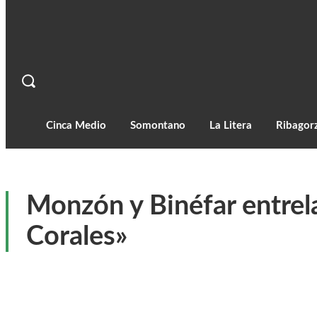
Cinca Medio
Somontano
La Litera
Ribagor
Monzón y Binéfar entrela
Corales»