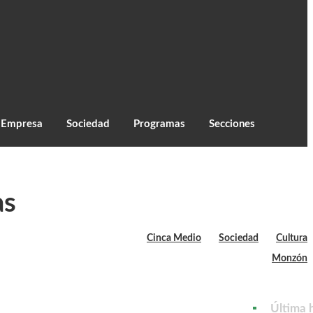
C
33.5
Monzón
Empresa
Sociedad
Programas
Secciones
as
Cinca Medio
Sociedad
Cultura
Monzón
Última 