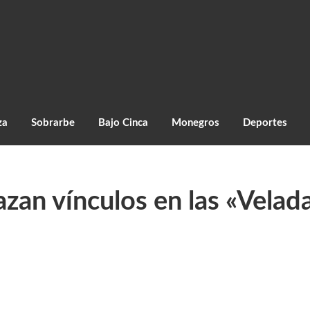
za
Sobrarbe
Bajo Cinca
Monegros
Deportes
zan vínculos en las «Velad