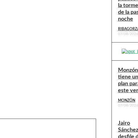
la torm
de la pa
noche
RIBAGORZ
07/08/202
Monzón
tiene u
plan par
este ve
MONZÓN
07/08/202
Jairo
Sánchez:
desfile 