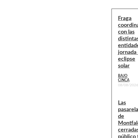
Fraga
coordin
con las
distinta
entidade
jornada 
eclipse
solar
BAJO
CINCA
08/08/202
Las
pasarel
de
Montfal
cerradas
público 