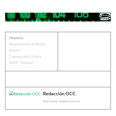
Etiquetas:
Ayuntamiento de Binéfar
Binéfar
Comarca de La Litera
PSOE
Vivienda
Redacción OCC
http://www.ondacerocinca.es