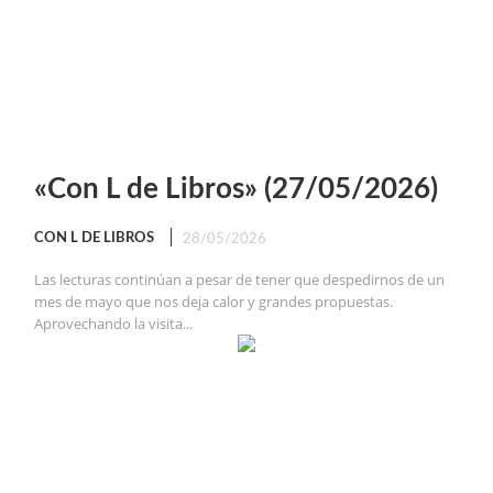
«Con L de Libros» (27/05/2026)
CON L DE LIBROS
28/05/2026
Las lecturas continúan a pesar de tener que despedirnos de un
mes de mayo que nos deja calor y grandes propuestas.
Aprovechando la visita...