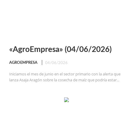
«AgroEmpresa» (04/06/2026)
AGROEMPRESA
04/06/2026
Iniciamos el mes de junio en el sector primario con la alerta que
lanza Asaja Aragón sobre la cosecha de maíz que podría estar...