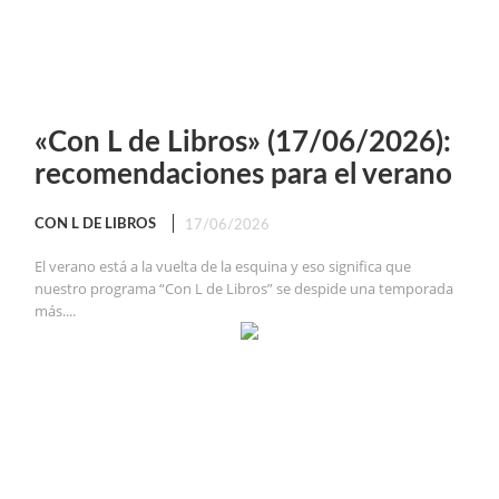
«Con L de Libros» (17/06/2026):
recomendaciones para el verano
CON L DE LIBROS
17/06/2026
El verano está a la vuelta de la esquina y eso significa que
nuestro programa “Con L de Libros” se despide una temporada
más....