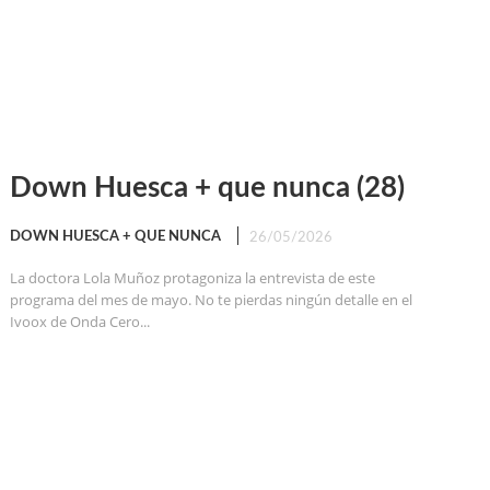
Down Huesca + que nunca (28)
DOWN HUESCA + QUE NUNCA
26/05/2026
La doctora Lola Muñoz protagoniza la entrevista de este
programa del mes de mayo. No te pierdas ningún detalle en el
Ivoox de Onda Cero...