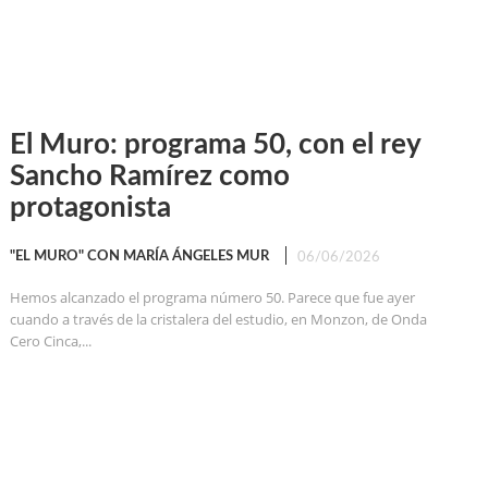
El Muro: programa 50, con el rey
Sancho Ramírez como
protagonista
"EL MURO" CON MARÍA ÁNGELES MUR
06/06/2026
Hemos alcanzado el programa número 50. Parece que fue ayer
cuando a través de la cristalera del estudio, en Monzon, de Onda
Cero Cinca,...