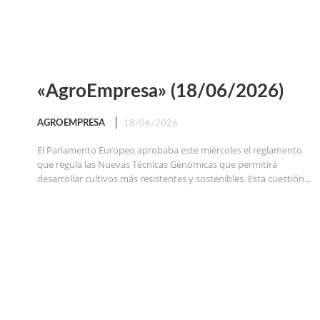
«AgroEmpresa» (18/06/2026)
AGROEMPRESA
18/06/2026
El Parlamento Europeo aprobaba este miércoles el reglamento
que regula las Nuevas Técnicas Genómicas que permitirá
desarrollar cultivos más resistentes y sostenibles. Esta cuestión...