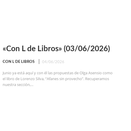
«Con L de Libros» (03/06/2026)
CON L DE LIBROS
04/06/2026
Junio ya está aquí y con él las propuestas de Olga Asensio como
el libro de Lorenzo Silva, “Afanes sin provecho”. Recuperamos
nuestra sección,...