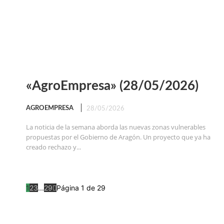
«AgroEmpresa» (28/05/2026)
AGROEMPRESA
28/05/2026
La noticia de la semana aborda las nuevas zonas vulnerables
propuestas por el Gobierno de Aragón. Un proyecto que ya ha
creado rechazo y...
1
2
3
...
29
Página 1 de 29