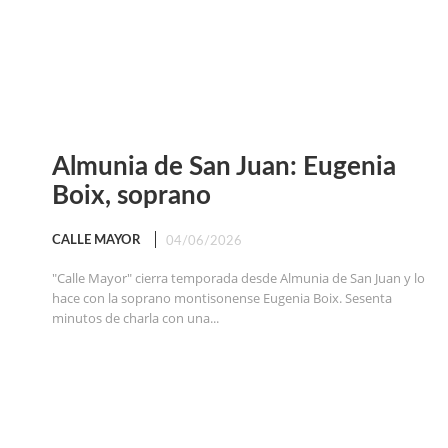
Almunia de San Juan: Eugenia
Boix, soprano
CALLE MAYOR
04/06/2026
"Calle Mayor" cierra temporada desde Almunia de San Juan y lo
hace con la soprano montisonense Eugenia Boix. Sesenta
minutos de charla con una...