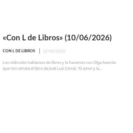
«Con L de Libros» (10/06/2026)
CON L DE LIBROS
12/06/2026
Los miércoles hablamos de libros y lo hacemos con Olga Asensio
que nos retrata el libro de José Luis Corral, “El amor y la...