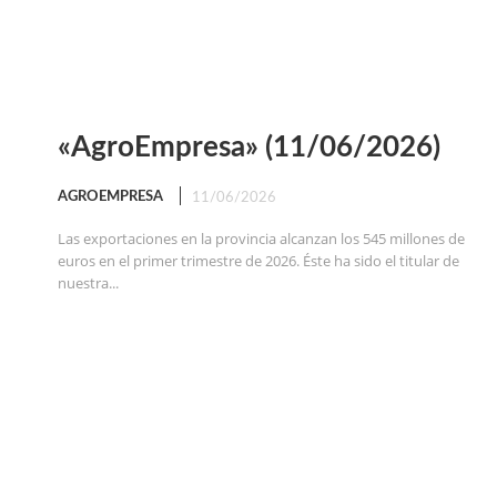
«AgroEmpresa» (11/06/2026)
AGROEMPRESA
11/06/2026
Las exportaciones en la provincia alcanzan los 545 millones de
euros en el primer trimestre de 2026. Éste ha sido el titular de
nuestra...