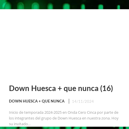
Down Huesca + que nunca (16)
DOWN HUESCA + QUE NUNCA
14/11/2024
Inicio de temporada 2024-2025 en Onda Cero Cinca por parte de
los integrantes del grupo de Down Huesca en nuestra zona. Hoy
su invitado...