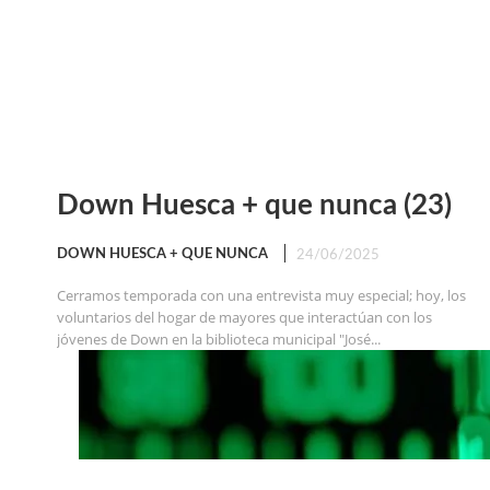
Down Huesca + que nunca (23)
DOWN HUESCA + QUE NUNCA
24/06/2025
Cerramos temporada con una entrevista muy especial; hoy, los
voluntarios del hogar de mayores que interactúan con los
jóvenes de Down en la biblioteca municipal "José...