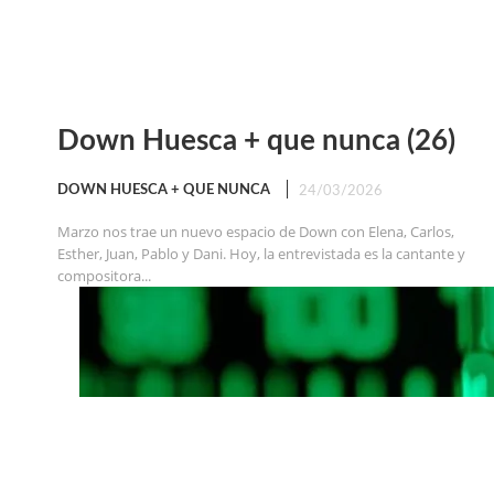
Down Huesca + que nunca (26)
DOWN HUESCA + QUE NUNCA
24/03/2026
Marzo nos trae un nuevo espacio de Down con Elena, Carlos,
Esther, Juan, Pablo y Dani. Hoy, la entrevistada es la cantante y
compositora...