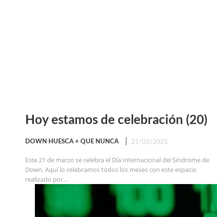
Hoy estamos de celebración (20)
DOWN HUESCA + QUE NUNCA
21/03/2025
Este 21 de marzo se celebra el Día Internacional del Síndrome de
Down. Aquí lo celebramos todos los meses con este espacio
realizado por...