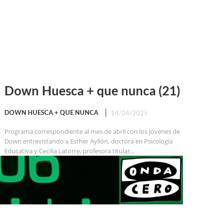
Down Huesca + que nunca (21)
DOWN HUESCA + QUE NUNCA
14/04/2025
Programa correspondiente al mes de abril con los jóvenes de
Down entrevistando a Esther Ayllón, doctora en Psicología
Educativa y Cecilia Latorre, profesora titular...