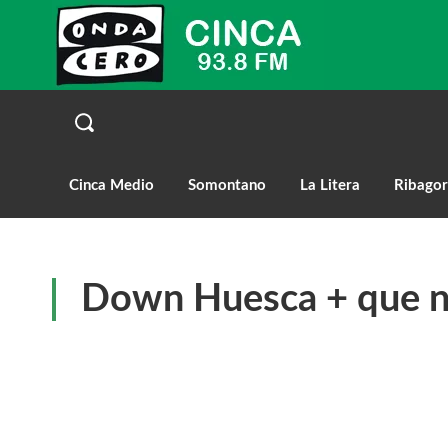
Cinca Medio
Somontano
La Litera
Ribagor
Down Huesca + que 