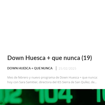
Down Huesca + que nunca (19)
DOWN HUESCA + QUE NUNCA
25/02/2025
Mes de febrero y nuevo programa de Down Huesca + que nunca:
hoy con Sara Samitier, directora del IES Sierra de San Quílez, de...