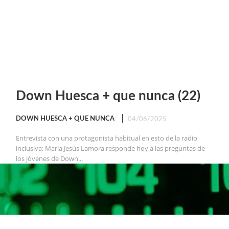
Down Huesca + que nunca (22)
DOWN HUESCA + QUE NUNCA
04/06/2025
Entrevista con una protagonista habitual en esto de la radio
inclusiva; María Jesús Lamora responde hoy a las preguntas de
los jóvenes de Down...