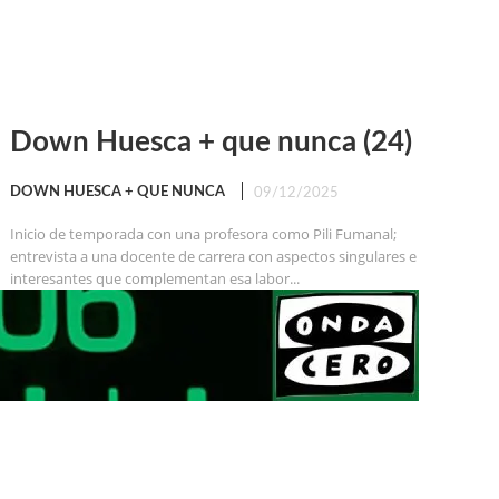
Down Huesca + que nunca (24)
DOWN HUESCA + QUE NUNCA
09/12/2025
Inicio de temporada con una profesora como Pili Fumanal;
entrevista a una docente de carrera con aspectos singulares e
interesantes que complementan esa labor...