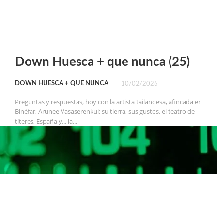
Down Huesca + que nunca (25)
DOWN HUESCA + QUE NUNCA
10/02/2026
Preguntas y respuestas, hoy con la artista tailandesa, afincada en
Binéfar, Arunee Vasaserenkul: su tierra, sus gustos, el teatro de
títeres, España y... la...