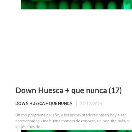
Down Huesca + que nunca (17)
DOWN HUESCA + QUE NUNCA
24/12/2024
Último programa del año, y los entrevistadores pasan hoy a ser
entrevistados. Una buena manera de conocer, un poquito más, a
los jóvenes de...