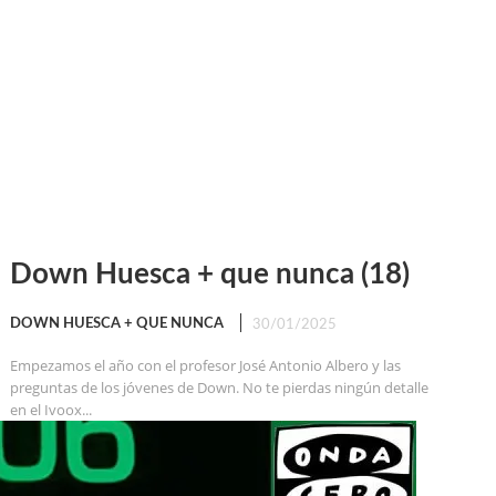
Down Huesca + que nunca (18)
DOWN HUESCA + QUE NUNCA
30/01/2025
Empezamos el año con el profesor José Antonio Albero y las
preguntas de los jóvenes de Down. No te pierdas ningún detalle
en el Ivoox...