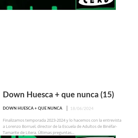
Down Huesca + que nunca (15)
DOWN HUESCA + QUE NUNCA
18/06/2024
Finalizamos temporada 2023-2024 y lo hacemos con la entrevista
a Lorenzo Borruel, director de la Escuela de Adultos de Binéfar-
Tamarite de Litera. Últimas preguntas...