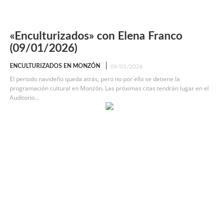
«Enculturizados» con Elena Franco
(09/01/2026)
ENCULTURIZADOS EN MONZÓN
09/01/2026
El periodo navideño queda atrás, pero no por ello se detiene la
programación cultural en Monzón. Las próximas citas tendrán lugar en el
Auditorio...