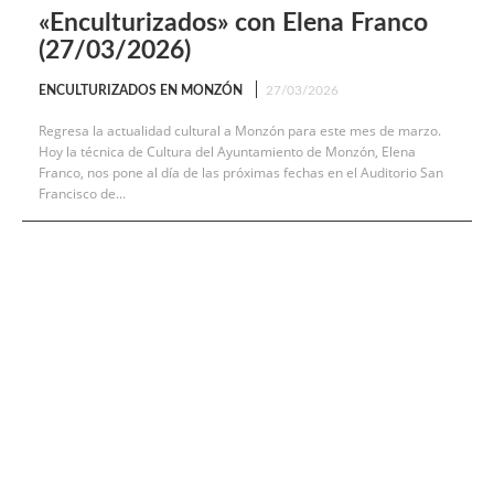
«Enculturizados» con Elena Franco
(27/03/2026)
ENCULTURIZADOS EN MONZÓN
27/03/2026
Regresa la actualidad cultural a Monzón para este mes de marzo.
Hoy la técnica de Cultura del Ayuntamiento de Monzón, Elena
Franco, nos pone al día de las próximas fechas en el Auditorio San
Francisco de...