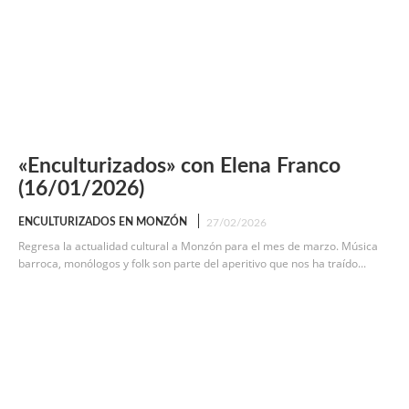
«Enculturizados» con Elena Franco
(16/01/2026)
ENCULTURIZADOS EN MONZÓN
27/02/2026
Regresa la actualidad cultural a Monzón para el mes de marzo. Música
barroca, monólogos y folk son parte del aperitivo que nos ha traído...