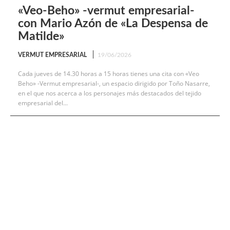
«Veo-Beho» -vermut empresarial-
con Mario Azón de «La Despensa de
Matilde»
VERMUT EMPRESARIAL
19/06/2026
Cada jueves de 14.30 horas a 15 horas tienes una cita con «Veo
Beho» -Vermut empresarial-, un espacio dirigido por Toño Nasarre,
en el que nos acerca a los personajes más destacados del tejido
empresarial del...