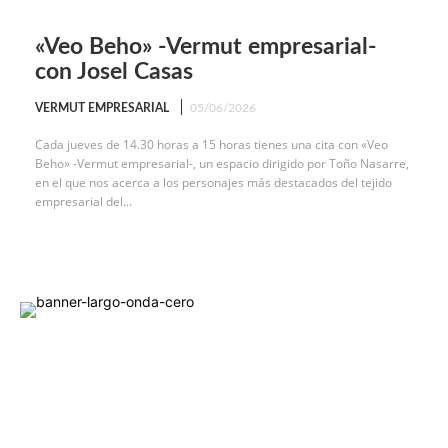
«Veo Beho» -Vermut empresarial-
con Josel Casas
VERMUT EMPRESARIAL
05/06/2026
Cada jueves de 14.30 horas a 15 horas tienes una cita con «Veo
Beho» -Vermut empresarial-, un espacio dirigido por Toño Nasarre,
en el que nos acerca a los personajes más destacados del tejido
empresarial del...