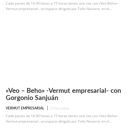
Cada jueves de 14.30 horas a 15 horas tienes una cita con «Veo Beho» -
Vermut empresarial-, un espacio dirigido por Toño Nasarre, en el...
«Veo – Beho» -Vermut empresarial- con
Gorgonio Sanjuán
VERMUT EMPRESARIAL
27/03/2026
Cada jueves de 14.30 horas a 15 horas tienes una cita con «Veo Beho» -
Vermut empresarial-, un espacio dirigido por Toño Nasarre, en el...