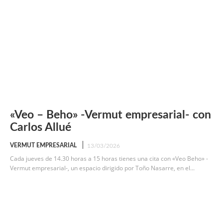
«Veo – Beho» -Vermut empresarial- con
Carlos Allué
VERMUT EMPRESARIAL
13/03/2026
Cada jueves de 14.30 horas a 15 horas tienes una cita con «Veo Beho» -
Vermut empresarial-, un espacio dirigido por Toño Nasarre, en el...