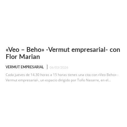
«Veo – Beho» -Vermut empresarial- con
Flor Marian
VERMUT EMPRESARIAL
06/03/2026
Cada jueves de 14.30 horas a 15 horas tienes una cita con «Veo Beho» -
Vermut empresarial-, un espacio dirigido por Toño Nasarre, en el...