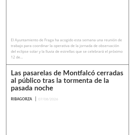
El Ayuntamiento de Fraga ha acogido esta semana una reunión de
trabajo para coordinar la operativa de la jornada de observación
del eclipse solar y la lluvia de estrellas que se celebrará el próximo
12 de...
Las pasarelas de Montfalcó cerradas
al público tras la tormenta de la
pasada noche
RIBAGORZA
07/08/2026