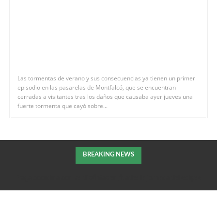
Las tormentas de verano y sus consecuencias ya tienen un primer
episodio en las pasarelas de Montfalcó, que se encuentran
cerradas a visitantes tras los daños que causaba ayer jueves una
fuerte tormenta que cayó sobre...
BREAKING NEWS
Fraga coordina con las distintas entidades la jornada del eclipse
solar