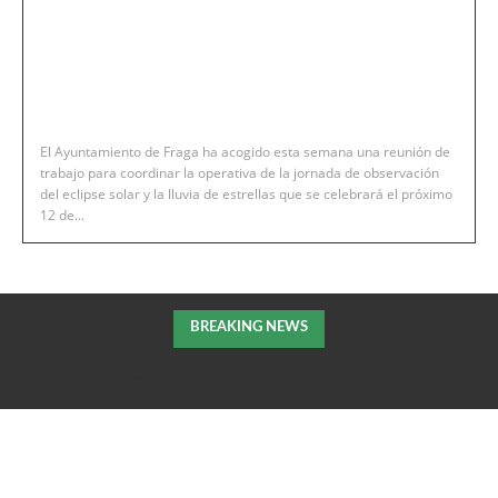
El Ayuntamiento de Fraga ha acogido esta semana una reunión de
trabajo para coordinar la operativa de la jornada de observación
del eclipse solar y la lluvia de estrellas que se celebrará el próximo
12 de...
BREAKING NEWS
La Morisma regresa a Aínsa en el 900 aniversario de su Carta
Puebla