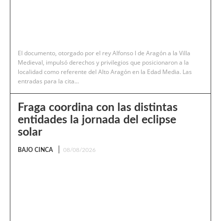
El documento, otorgado por el rey Alfonso I de Aragón a la Villa
Medieval, impulsó derechos y privilegios que posicionaron a la
localidad como referente del Alto Aragón en la Edad Media. Las
entradas para la cita...
Fraga coordina con las distintas
entidades la jornada del eclipse
solar
BAJO CINCA
08/08/2026