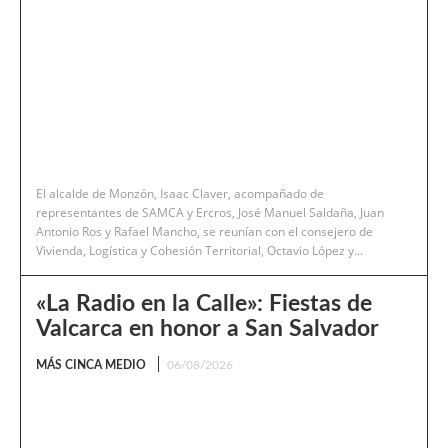
El alcalde de Monzón, Isaac Claver, acompañado de
representantes de SAMCA y Ercros, José Manuel Saldaña, Juan
Antonio Ros y Rafael Mancho, se reunían con el consejero de
Vivienda, Logística y Cohesión Territorial, Octavio López y...
«La Radio en la Calle»: Fiestas de
Valcarca en honor a San Salvador
MÁS CINCA MEDIO
06/08/2026