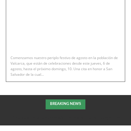
Comenzamos nuestro periplo festivo de agosto en la población de
Valcarca, que están de celebraciones desde este jueves, 6 de
agosto, hasta el próximo domingo, 10. Una cita en honor a San
Salvador de la cual...
BREAKING NEWS
El Ayuntamiento y empresarios se reúnen con el consejero de
Fomento de la DGA para tratar el impulso de La Armentera