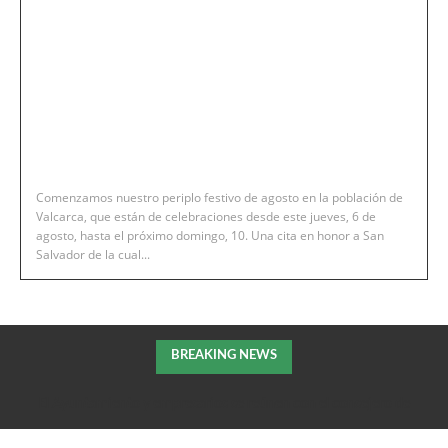
Comenzamos nuestro periplo festivo de agosto en la población de
Valcarca, que están de celebraciones desde este jueves, 6 de
agosto, hasta el próximo domingo, 10. Una cita en honor a San
Salvador de la cual...
BREAKING NEWS
El Ayuntamiento y empresarios se reúnen con el consejero de
Fomento de la DGA para tratar el impulso de La Armentera