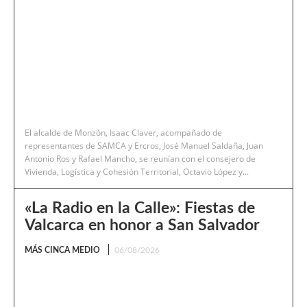
El alcalde de Monzón, Isaac Claver, acompañado de
representantes de SAMCA y Ercros, José Manuel Saldaña, Juan
Antonio Ros y Rafael Mancho, se reunían con el consejero de
Vivienda, Logística y Cohesión Territorial, Octavio López y...
«La Radio en la Calle»: Fiestas de
Valcarca en honor a San Salvador
MÁS CINCA MEDIO
06/08/2026