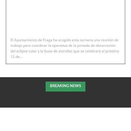
El Ayuntamiento de Fraga ha acogido esta semana una reunión de
trabajo para coordinar la operativa de la jornada de observación
del eclipse solar y la lluvia de estrellas que se celebrará el próximo
12 de...
BREAKING NEWS
La Morisma regresa a Aínsa en el 900 aniversario de su Carta
Puebla