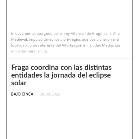
El documento, otorgado por el rey Alfonso I de Aragón a la Villa
Medieval, impulsó derechos y privilegios que posicionaron a la
localidad como referente del Alto Aragón en la Edad Media. Las
entradas para la cita...
Fraga coordina con las distintas
entidades la jornada del eclipse
solar
BAJO CINCA
08/08/2026