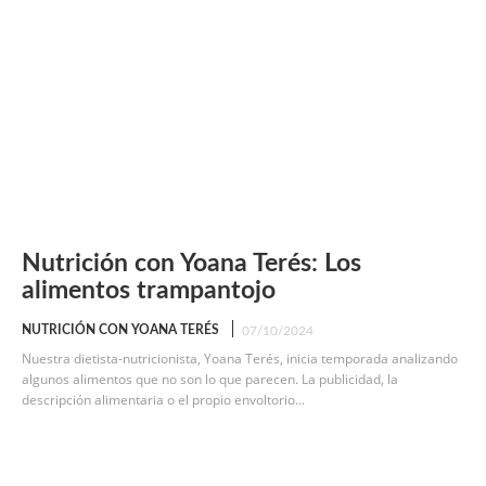
Nutrición con Yoana Terés: Los
alimentos trampantojo
NUTRICIÓN CON YOANA TERÉS
07/10/2024
Nuestra dietista-nutricionista, Yoana Terés, inicia temporada analizando
algunos alimentos que no son lo que parecen. La publicidad, la
descripción alimentaria o el propio envoltorio...