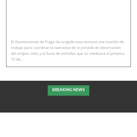
El Ayuntamiento de Fraga ha acogido esta semana una reunión de
trabajo para coordinar la operativa de la jornada de observación
del eclipse solar y la lluvia de estrellas que se celebrará el próximo
12 de...
BREAKING NEWS
La Morisma regresa a Aínsa en el 900 aniversario de su Carta
Puebla