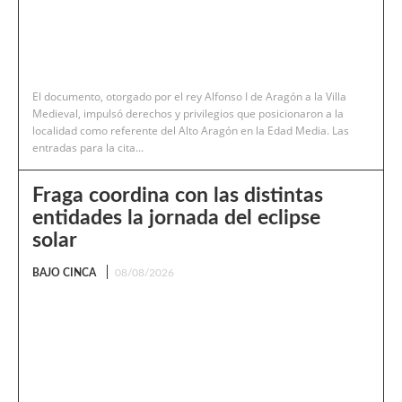
El documento, otorgado por el rey Alfonso I de Aragón a la Villa
Medieval, impulsó derechos y privilegios que posicionaron a la
localidad como referente del Alto Aragón en la Edad Media. Las
entradas para la cita...
Fraga coordina con las distintas
entidades la jornada del eclipse
solar
BAJO CINCA
08/08/2026