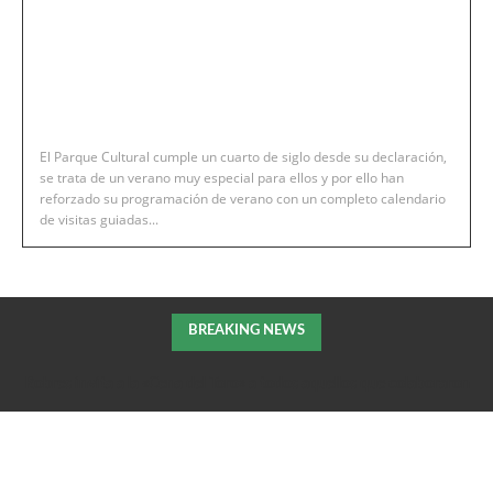
El Parque Cultural cumple un cuarto de siglo desde su declaración,
se trata de un verano muy especial para ellos y por ello han
reforzado su programación de verano con un completo calendario
de visitas guiadas...
BREAKING NEWS
Robres invita a la «Cena del Toro» a todos aquellos que colaboraron
en la extición del incendio