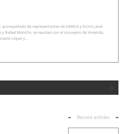
er, acompañado de representantes de SAMCA y Ercros, José
 y Rafael Mancho, se reunían con el consejero de Vivienda,
ctavio López y...
Recent articles