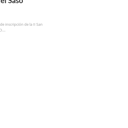
del Saso
e inscripción de la II San
....