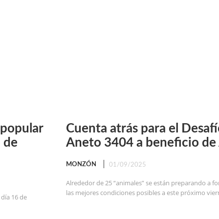
a popular
Cuenta atrás para el Desafí
o de
Aneto 3404 a beneficio d
MONZÓN
01/09/2025
Alrededor de 25 “animales” se están preparando a fo
las mejores condiciones posibles a este próximo viern
 día 16 de