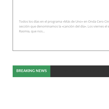
Todos los días en el programa «Más de Uno» en Onda Cero Cin
sección que denominamos la «canción del día». Los viernes el 
Rasmia, que nos...
«PD Rasmia» nos trae esta sema
BREAKING NEWS