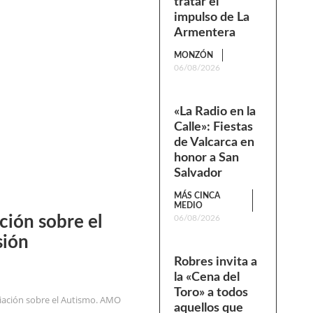
tratar el
impulso de La
Armentera
MONZÓN
06/08/2026
«La Radio en la
Calle»: Fiestas
de Valcarca en
honor a San
Salvador
MÁS CINCA
MEDIO
ción sobre el
06/08/2026
sión
Robres invita a
la «Cena del
Toro» a todos
nciación sobre el Autismo. AMO
aquellos que