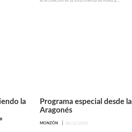
es el colectivo en la zona oriental de Huesca,...
iendo la
Programa especial desde la 
Aragonés
»
MONZÓN
06/12/2023