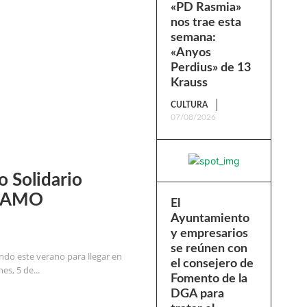
«PD Rasmia»
nos trae esta
semana:
«Anyos
Perdius» de 13
Krauss
CULTURA
07/08/2026
o Solidario
e AMO
El
Ayuntamiento
y empresarios
se reúnen con
ndo este verano para llegar en
el consejero de
es, 5 de...
Fomento de la
DGA para