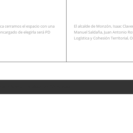
ca cerramos el espacio con una
El alcalde de Monzón, Isaac Clav
encargado de elegirla será PD
Manuel Saldaña, Juan Antonio Ros
Logística y Cohesión Territorial, O
na: «Anyos Perdius» de 13 Krauss