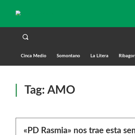
Cinca Medio
Somontano
La Litera
Ribagor
Tag:
AMO
«PD Rasmia» nos trae esta s