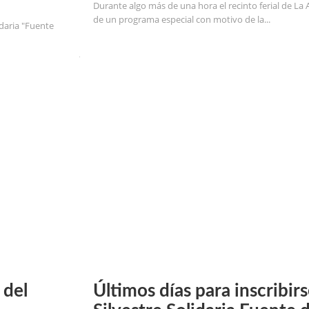
Durante algo más de una hora el recinto ferial de La 
de un programa especial con motivo de la...
idaria "Fuente
 del
Últimos días para inscribirs