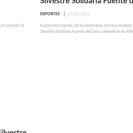
Silvestre Solidaria Fuente 
DEPORTES
17/12/2022
n total de 13
El próximo martes, 20 de diciembre, termina el plazo d
Silvestre Solidaria Fuente del Saso a beneficio de AMO