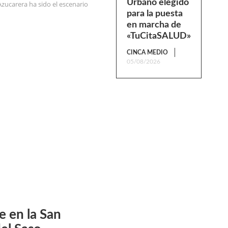
Urbano elegido
Azucarera ha sido el escenario
para la puesta
en marcha de
«TuCitaSALUD»
CINCA MEDIO
05/08/2026
e en la San