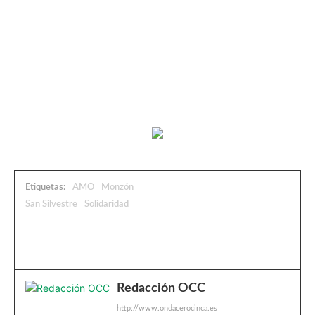
Etiquetas:
AMO
Monzón
San Silvestre
Solidaridad
Redacción OCC
http://www.ondacerocinca.es