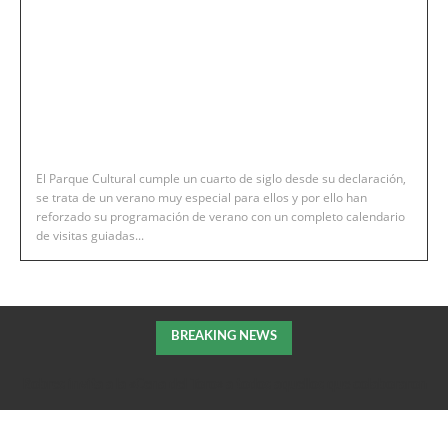
El Parque Cultural cumple un cuarto de siglo desde su declaración,
se trata de un verano muy especial para ellos y por ello han
reforzado su programación de verano con un completo calendario
de visitas guiadas...
BREAKING NEWS
Robres invita a la «Cena del Toro» a todos aquellos que colaboraron
en la extición del incendio