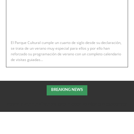
El Parque Cultural cumple un cuarto de siglo desde su declaración,
se trata de un verano muy especial para ellos y por ello han
reforzado su programación de verano con un completo calendario
de visitas guiadas...
BREAKING NEWS
Robres invita a la «Cena del Toro» a todos aquellos que colaboraron
en la extición del incendio