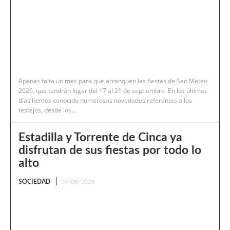
Apenas falta un mes para que arranquen las fiestas de San Mateo
2026, que tendrán lugar del 17 al 21 de septiembre. En los últimos
días hemos conocido numerosas novedades referentes a los
festejos, desde los...
Estadilla y Torrente de Cinca ya
disfrutan de sus fiestas por todo lo
alto
SOCIEDAD
07/08/2026