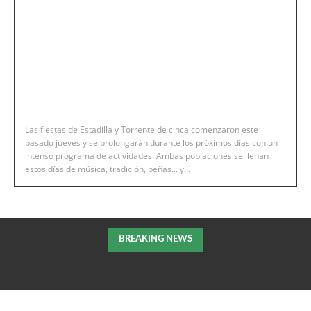
Las fiestas de Estadilla y Torrente de cinca comenzaron este
pasado jueves y se prolongarán durante los próximos días con un
intenso programa de actividades. Ambas poblaciones se llenan
estos días de música, tradición, peñas... y...
BREAKING NEWS
Jairo Sánchez: «El desfile de carrozas saldrá del Paseo San Juan
Bosco y finalizará en la Plaza Mayor»