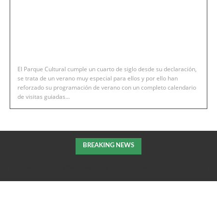
El Parque Cultural cumple un cuarto de siglo desde su declaración,
se trata de un verano muy especial para ellos y por ello han
reforzado su programación de verano con un completo calendario
de visitas guiadas...
BREAKING NEWS
Robres invita a la «Cena del Toro» a todos aquellos que colaboraron
en la extición del incendio