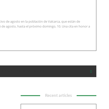
vo de agosto en la población de Valcarca, que están de
6 de agosto, hasta el próximo domingo, 10. Una cita en honor a
l impulso de La Armentera
Recent articles