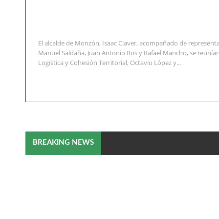
El alcalde de Monzón, Isaac Claver, acompañado de representa
Manuel Saldaña, Juan Antonio Ros y Rafael Mancho, se reunían
Logística y Cohesión Territorial, Octavio López y...
El Ayuntamiento y empresarios 
BREAKING NEWS