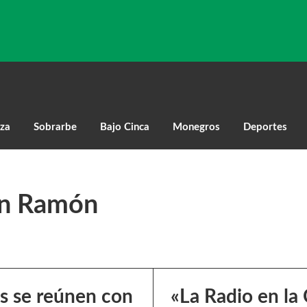
za
Sobrarbe
Bajo Cinca
Monegros
Deportes
an Ramón
s se reúnen con
«La Radio en la 