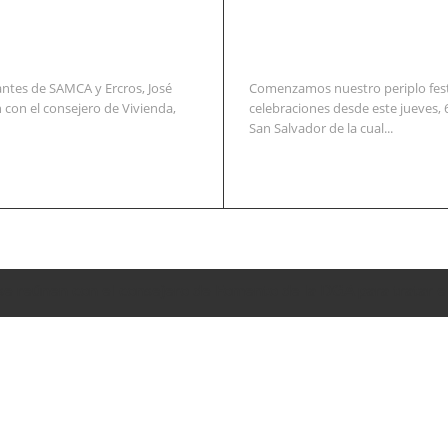
ntes de SAMCA y Ercros, José
Comenzamos nuestro periplo festi
 con el consejero de Vivienda,
celebraciones desde este jueves, 
San Salvador de la cual...
se reúnen con el consejero de Fomento de la DGA para tratar e