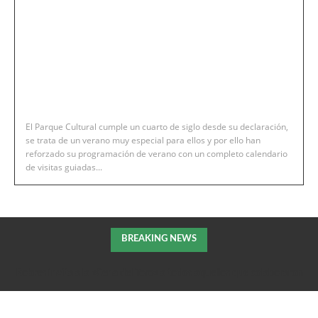
El Parque Cultural cumple un cuarto de siglo desde su declaración,
se trata de un verano muy especial para ellos y por ello han
reforzado su programación de verano con un completo calendario
de visitas guiadas...
BREAKING NEWS
Robres invita a la «Cena del Toro» a todos aquellos que colaboraron
en la extición del incendio