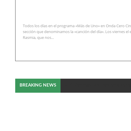
Todos los días en el programa «Más de Uno» en Onda Cero Cin
sección que denominamos la «canción del día». Los viernes el 
Rasmia, que nos...
«PD Rasmia» nos trae esta sema
BREAKING NEWS