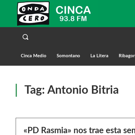
Cinca Medio
Somontano
La Litera
Ribagor
Tag:
Antonio Bitria
«PD Rasmia» nos trae esta s