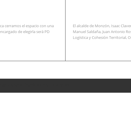
ca cerramos el espacio con una
El alcalde de Monzón, Isaac Clav
encargado de elegirla será PD
Manuel Saldaña, Juan Antonio Ros
Logística y Cohesión Territorial, O
na: «Anyos Perdius» de 13 Krauss