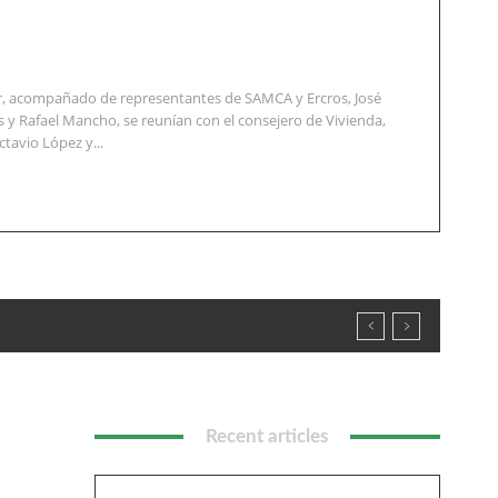
er, acompañado de representantes de SAMCA y Ercros, José
 y Rafael Mancho, se reunían con el consejero de Vivienda,
ctavio López y...
Recent articles