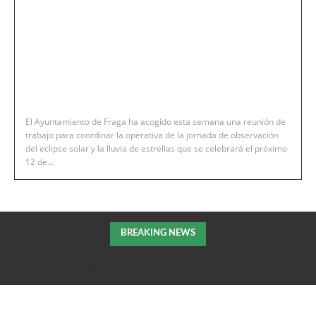
El Ayuntamiento de Fraga ha acogido esta semana una reunión de
trabajo para coordinar la operativa de la jornada de observación
del eclipse solar y la lluvia de estrellas que se celebrará el próximo
12 de...
BREAKING NEWS
La Morisma regresa a Aínsa en el 900 aniversario de su Carta
Puebla