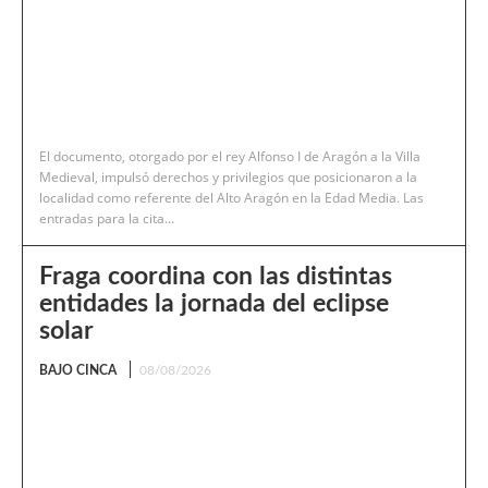
El documento, otorgado por el rey Alfonso I de Aragón a la Villa
Medieval, impulsó derechos y privilegios que posicionaron a la
localidad como referente del Alto Aragón en la Edad Media. Las
entradas para la cita...
Fraga coordina con las distintas
entidades la jornada del eclipse
solar
BAJO CINCA
08/08/2026