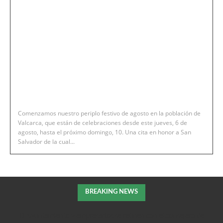
Comenzamos nuestro periplo festivo de agosto en la población de
Valcarca, que están de celebraciones desde este jueves, 6 de
agosto, hasta el próximo domingo, 10. Una cita en honor a San
Salvador de la cual...
BREAKING NEWS
El Ayuntamiento y empresarios se reúnen con el consejero de