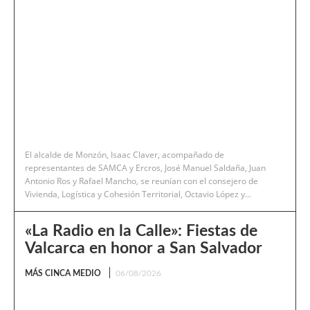
El alcalde de Monzón, Isaac Claver, acompañado de
representantes de SAMCA y Ercros, José Manuel Saldaña, Juan
Antonio Ros y Rafael Mancho, se reunían con el consejero de
Vivienda, Logística y Cohesión Territorial, Octavio López y...
«La Radio en la Calle»: Fiestas de
Valcarca en honor a San Salvador
MÁS CINCA MEDIO
06/08/2026