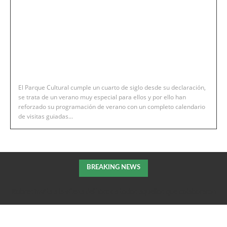
El Parque Cultural cumple un cuarto de siglo desde su declaración,
se trata de un verano muy especial para ellos y por ello han
reforzado su programación de verano con un completo calendario
de visitas guiadas...
BREAKING NEWS
Robres invita a la «Cena del Toro» a todos aquellos que colaboraron
en la extición del incendio