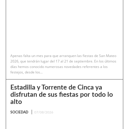
Apenas falta un mes para que arranquen las fiestas de San Mateo
2026, que tendrán lugar del 17 al 21 de septiembre. En los últimos
días hemos conocido numerosas novedades referentes a los
festejos, desde los...
Estadilla y Torrente de Cinca ya
disfrutan de sus fiestas por todo lo
alto
SOCIEDAD
07/08/2026