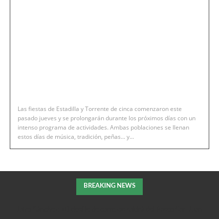
Las fiestas de Estadilla y Torrente de cinca comenzaron este
pasado jueves y se prolongarán durante los próximos días con un
intenso programa de actividades. Ambas poblaciones se llenan
estos días de música, tradición, peñas... y...
BREAKING NEWS
Jairo Sánchez: «El desfile de carrozas saldrá del Paseo San Juan