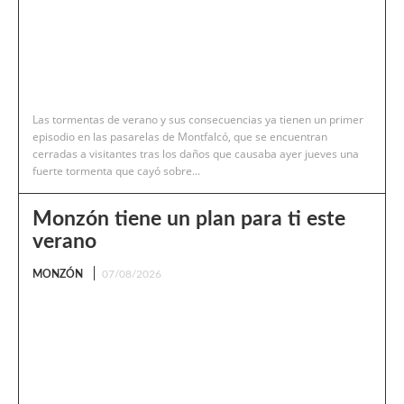
Las tormentas de verano y sus consecuencias ya tienen un primer
episodio en las pasarelas de Montfalcó, que se encuentran
cerradas a visitantes tras los daños que causaba ayer jueves una
fuerte tormenta que cayó sobre...
Monzón tiene un plan para ti este
verano
MONZÓN
07/08/2026