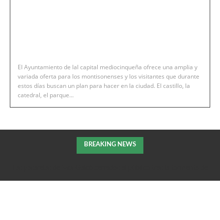
El Ayuntamiento de lal capital mediocinqueña ofrece una amplia y
variada oferta para los montisonenses y los visitantes que durante
estos días buscan un plan para hacer en la ciudad. El castillo, la
catedral, el parque...
BREAKING NEWS
Las pasarelas de Montfalcó cerradas al público tras la tormenta de
la pasada noche