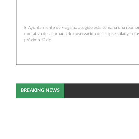
El Ayuntamiento de Fraga ha acogido esta semana una reunión
operativa de la jornada de observación del eclipse solar y la llu
próximo 12 de...
Fraga coordina con las distintas 
BREAKING NEWS