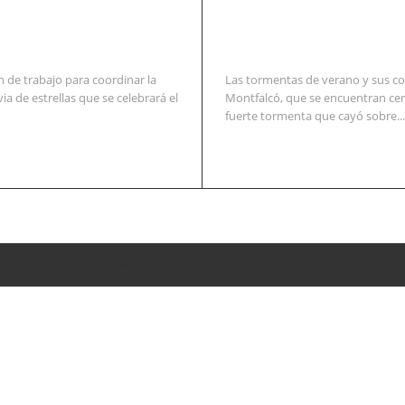
 de trabajo para coordinar la
Las tormentas de verano y sus co
via de estrellas que se celebrará el
Montfalcó, que se encuentran cer
fuerte tormenta que cayó sobre...
entidades la jornada del eclipse solar