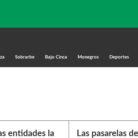
za
Sobrarbe
Bajo Cinca
Monegros
Deportes
as entidades la
Las pasarelas d