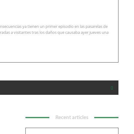
nsecuencias ya tienen un primer episodio en las pasarelas de
radas a visitantes tras los daños que causaba ayer jueves una
Recent articles