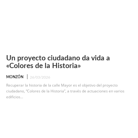
Un proyecto ciudadano da vida a
«Colores de la Historia»
MONZÓN
26/03/2026
Recuperar la historia de la calle Mayor es el objetivo del proyecto
ciudadano, “Colores de la Historia”, a través de actuaciones en varios
edificios...