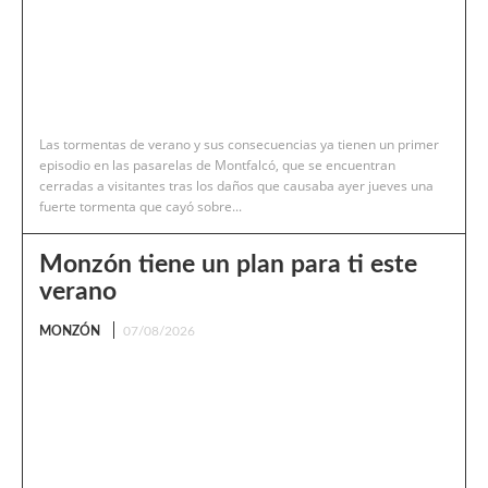
Las tormentas de verano y sus consecuencias ya tienen un primer
episodio en las pasarelas de Montfalcó, que se encuentran
cerradas a visitantes tras los daños que causaba ayer jueves una
fuerte tormenta que cayó sobre...
Monzón tiene un plan para ti este
verano
MONZÓN
07/08/2026