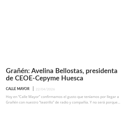
Grañén: Avelina Bellostas, presidenta
de CEOE-Cepyme Huesca
CALLE MAYOR
22/04/2026
Hoy en “Calle Mayor” confirmamos el gusto que teníamos por llegar a
Grañén con nuestro “teatrillo” de radio y compañía. Y no será porque...