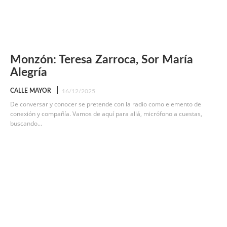
Monzón: Teresa Zarroca, Sor María
Alegría
CALLE MAYOR
16/12/2025
De conversar y conocer se pretende con la radio como elemento de
conexión y compañía. Vamos de aquí para allá, micrófono a cuestas,
buscando...