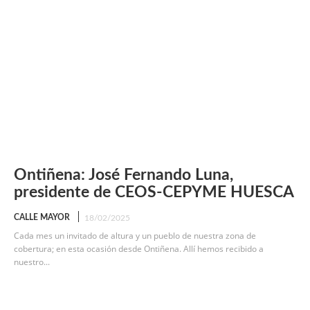
Ontiñena: José Fernando Luna,
presidente de CEOS-CEPYME HUESCA
CALLE MAYOR
18/02/2025
Cada mes un invitado de altura y un pueblo de nuestra zona de
cobertura; en esta ocasión desde Ontiñena. Allí hemos recibido a
nuestro...