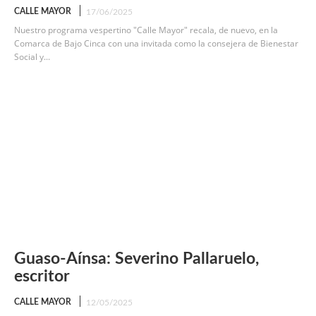
CALLE MAYOR
17/06/2025
Nuestro programa vespertino "Calle Mayor" recala, de nuevo, en la
Comarca de Bajo Cinca con una invitada como la consejera de Bienestar
Social y...
Guaso-Aínsa: Severino Pallaruelo,
escritor
CALLE MAYOR
12/05/2025