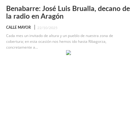
Benabarre: José Luis Brualla, decano de
la radio en Aragón
CALLE MAYOR
22/10/2025
Cada mes un invitado de altura y un pueblo de nuestra zona de
cobertura; en esta ocasión nos hemos ido hasta Ribagorza,
concretamente a...