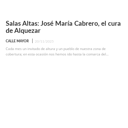
Salas Altas: José María Cabrero, el cura
de Alquezar
CALLE MAYOR
20/11/2025
Cada mes un invitado de altura y un pueblo de nuestra zona de
cobertura; en esta ocasión nos hemos ido hasta la comarca del...