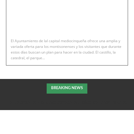
El Ayuntamiento de lal capital mediocinqueña ofrece una amplia y
variada oferta para los montisonenses y los visitantes que durante
estos días buscan un plan para hacer en la ciudad. El castillo, la
catedral, el parque...
BREAKING NEWS
Las pasarelas de Montfalcó cerradas al público tras la tormenta de
la pasada noche