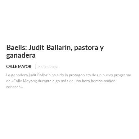
Baells: Judit Ballarín, pastora y
ganadera
CALLE MAYOR
27/01/2026
La ganadera Judit Ballarín ha sido la protagonista de un nuevo programa
de «Calle Mayor»; durante algo más de una hora hemos podido
conocer...