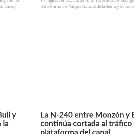
ingo por la
Ecologistas en Acción, junto con la asociación Guarg
emática y
del entorno del Parque Natural de la Sierra y Cañones
uil y
La N-240 entre Monzón y 
 la
continúa cortada al tráfico
plataforma del canal