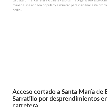
La plataforma "carretera Albalate - Esplús" ha organizado este dom
mañana una andada popular y almuerzo para visibilizar esta probl
pedir...
Acceso cortado a Santa María de B
Sarratillo por desprendimientos en
carretera