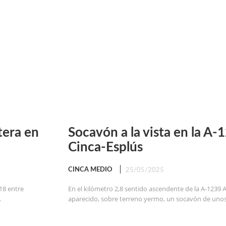
tera en
Socavón a la vista en la A-
Cinca-Esplús
CINCA MEDIO
25/05/2025
18 entre
En el kilómetro 2,8 sentido ascendente de la A-1239 
.
aparecido, sobre terreno yermo, un socavón de unos 