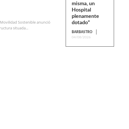
misma, un
Hospital
plenamente
y Movilidad Sostenible anunció
dotado”
ructura situada...
BARBASTRO
04/08/2026