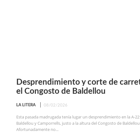
Desprendimiento y corte de carre
el Congosto de Baldellou
LA LITERA
08/02/2026
Esta pasada madrugada tenía lugar un desprendimiento en la A-22
Baldellou y Camporrells, justo a la altura del Congosto de Baldellou
Afortunadamente no...