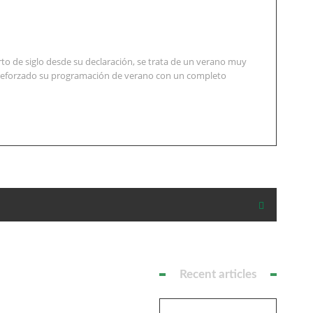
to de siglo desde su declaración, se trata de un verano muy
an reforzado su programación de verano con un completo
Recent articles