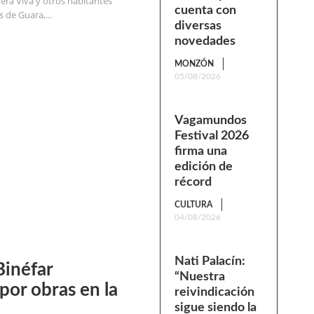
uera Viva y otros habitantes
cuenta con
 de Guara,...
diversas
novedades
MONZÓN
05/08/2026
Vagamundos
Festival 2026
firma una
edición de
récord
CULTURA
04/08/2026
Nati Palacín:
Binéfar
“Nuestra
 por obras en la
reivindicación
sigue siendo la