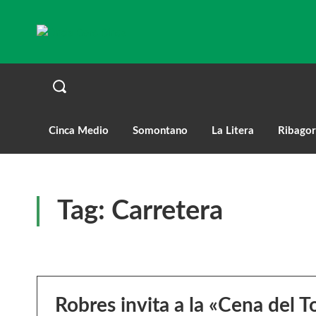
Cinca Medio
Somontano
La Litera
Ribagor
Tag:
Carretera
Robres invita a la «Cena del T