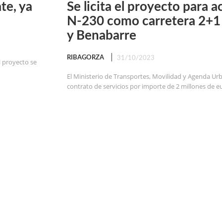
te, ya
Se licita el proyecto para a
N-230 como carretera 2+1 
y Benabarre
RIBAGORZA
31/10/2023
l proyecto se
El Ministerio de Transportes, Movilidad y Agenda Urb
contrato de servicios por importe de 2 millones de eur