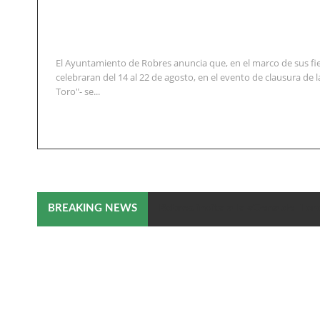
El Ayuntamiento de Robres anuncia que, en el marco de sus fi
celebraran del 14 al 22 de agosto, en el evento de clausura de la
Toro"- se...
Robres invita a la «Cena del Tor
BREAKING NEWS