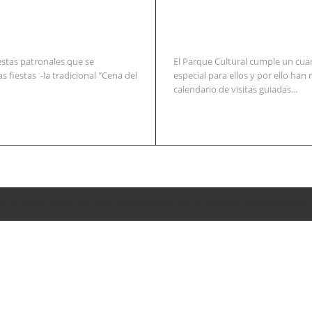
estas patronales que se
El Parque Cultural cumple un cuar
s fiestas -la tradicional "Cena del
especial para ellos y por ello h
calendario de visitas guiadas...
o» a todos aquellos que colaboraron en la extición del incendio