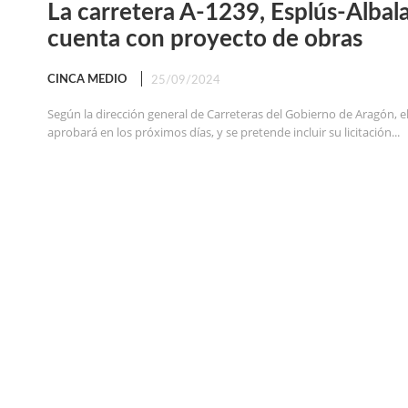
La carretera A-1239, Esplús-Albala
cuenta con proyecto de obras
CINCA MEDIO
25/09/2024
Según la dirección general de Carreteras del Gobierno de Aragón, e
aprobará en los próximos días, y se pretende incluir su licitación...