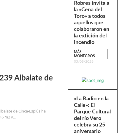
Robres invita a
la «Cena del
Toro» a todos
aquellos que
colaboraron en
la extición del
incendio
MÁS
MONEGROS
05/08/2026
1239 Albalate de
«La Radio en la
Calle»: El
Albalate de Cinca-Esplús ha
Parque Cultural
6 m2 y...
del río Vero
celebra su 25
aniversario