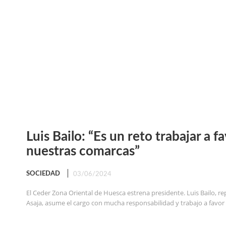
Luis Bailo: “Es un reto trabajar a f
nuestras comarcas”
SOCIEDAD
03/06/2024
El Ceder Zona Oriental de Huesca estrena presidente. Luis Bailo, r
Asaja, asume el cargo con mucha responsabilidad y trabajo a favor d