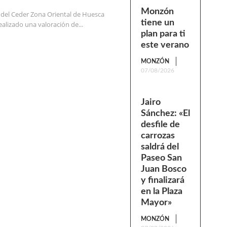
Monzón
 del Ceder Zona Oriental de Huesca
tiene un
alizado una valoración de...
plan para ti
este verano
MONZÓN
07/08/2026
Jairo
Sánchez: «El
desfile de
carrozas
saldrá del
Paseo San
Juan Bosco
y finalizará
en la Plaza
Mayor»
MONZÓN