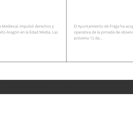
la Medieval, impulsó derechos y
El Ayuntamiento de Fraga ha acog
 Alto Aragón en la Edad Media. Las
operativa de la jornada de observac
próximo 12 de...
l 900 aniversario de su Carta Puebla