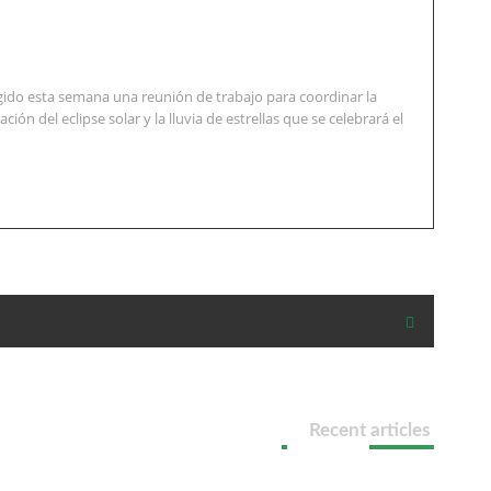
ido esta semana una reunión de trabajo para coordinar la
ión del eclipse solar y la lluvia de estrellas que se celebrará el
Recent articles