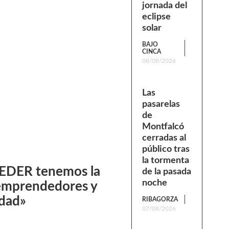
jornada del
eclipse
solar
BAJO
CINCA
08/08/2026
Las
pasarelas
de
Montfalcó
cerradas al
público tras
la tormenta
CEDER tenemos la
de la pasada
noche
s emprendedores y
edad»
RIBAGORZA
07/08/2026