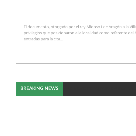
El documento, otorgado por el rey Alfonso I de Aragón a la Vil
privilegios que posicionaron a la localidad como referente del
entradas para la cita...
La Morisma regresa a Aínsa en e
BREAKING NEWS