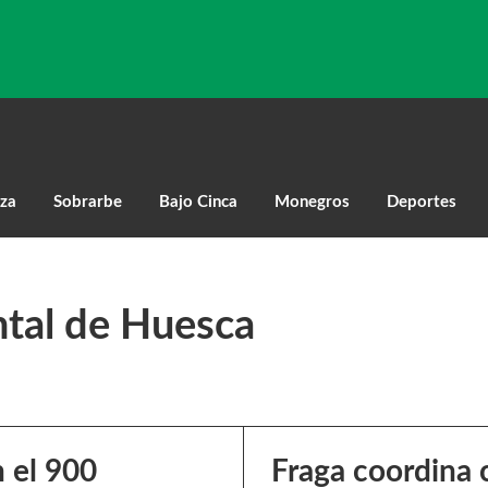
za
Sobrarbe
Bajo Cinca
Monegros
Deportes
tal de Huesca
 el 900
Fraga coordina c