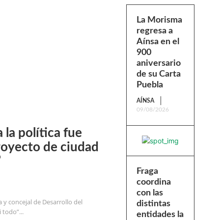
La Morisma
regresa a
Aínsa en el
900
aniversario
de su Carta
Puebla
AÍNSA
09/08/2026
 la política fue
royecto de ciudad
”
Fraga
coordina
con las
 y concejal de Desarrollo del
distintas
todo”...
entidades la