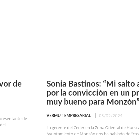
avor de
Sonia Bastinos: “Mi salto a
por la convicción en un p
muy bueno para Monzón
VERMUT EMPRESARIAL
05/02/2024
epresentante de
el...
La gerente del Ceder en la Zona Oriental de Huesca
Ayuntamiento de Monzón nos ha hablado de “casi 