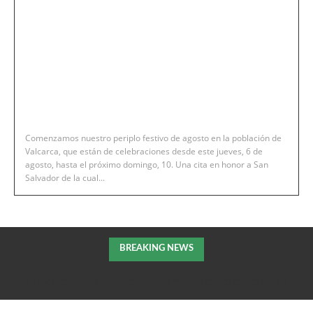
Comenzamos nuestro periplo festivo de agosto en la población de
Valcarca, que están de celebraciones desde este jueves, 6 de
agosto, hasta el próximo domingo, 10. Una cita en honor a San
Salvador de la cual...
BREAKING NEWS
El Ayuntamiento y empresarios se reúnen con el consejero de
Fomento de la DGA para tratar el impulso de La Armentera