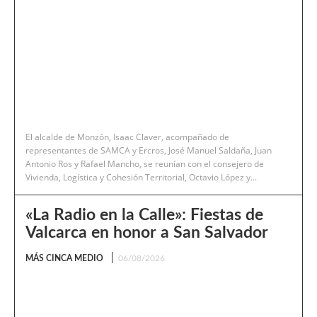
El alcalde de Monzón, Isaac Claver, acompañado de
representantes de SAMCA y Ercros, José Manuel Saldaña, Juan
Antonio Ros y Rafael Mancho, se reunían con el consejero de
Vivienda, Logística y Cohesión Territorial, Octavio López y...
«La Radio en la Calle»: Fiestas de
Valcarca en honor a San Salvador
MÁS CINCA MEDIO
06/08/2026