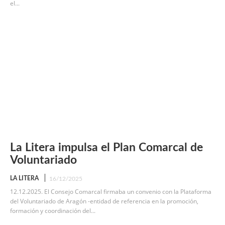
el...
La Litera impulsa el Plan Comarcal de
Voluntariado
LA LITERA
16/12/2025
12.12.2025. El Consejo Comarcal firmaba un convenio con la Plataforma
del Voluntariado de Aragón -entidad de referencia en la promoción,
formación y coordinación del...