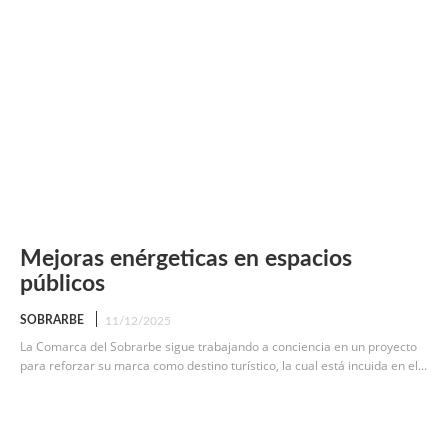
Mejoras enérgeticas en espacios
públicos
SOBRARBE
11/12/2025
La Comarca del Sobrarbe sigue trabajando a conciencia en un proyecto
para reforzar su marca como destino turístico, la cual está incuida en el...