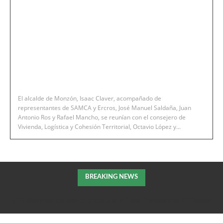
El alcalde de Monzón, Isaac Claver, acompañado de
representantes de SAMCA y Ercros, José Manuel Saldaña, Juan
Antonio Ros y Rafael Mancho, se reunían con el consejero de
Vivienda, Logística y Cohesión Territorial, Octavio López y...
BREAKING NEWS
«PD Rasmia» nos trae esta semana: «Anyos Perdius» de 13 Krauss