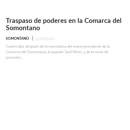
Traspaso de poderes en la Comarca del
Somontano
SOMONTANO
22/07/2023
Cuatro días después de la investidura del nuevo presidente de la
Comarca del Somontano, el popular Saúl Pérez, y de la toma de
posesión...