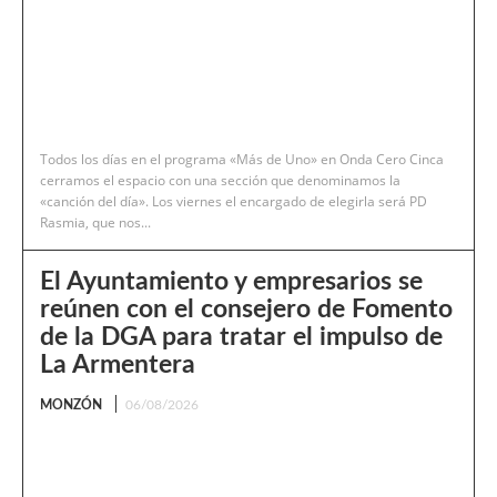
Todos los días en el programa «Más de Uno» en Onda Cero Cinca
cerramos el espacio con una sección que denominamos la
«canción del día». Los viernes el encargado de elegirla será PD
Rasmia, que nos...
El Ayuntamiento y empresarios se
reúnen con el consejero de Fomento
de la DGA para tratar el impulso de
La Armentera
MONZÓN
06/08/2026