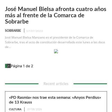
José Manuel Bielsa afronta cuatro años
más al frente de la Comarca de
Sobrarbe
SOBRARBE
17/07/2023
José Manuel Bielsa Manzano es el presidente de la Comarca de
Sobrarbe, tras el acto de constitución desarrollado este lunes a las doce
de...
1
2
Página 1 de 2
Recent articles
«PD Rasmia» nos trae esta semana: «Anyos Perdius»
de 13 Krauss
CULTURA
07/08/2026