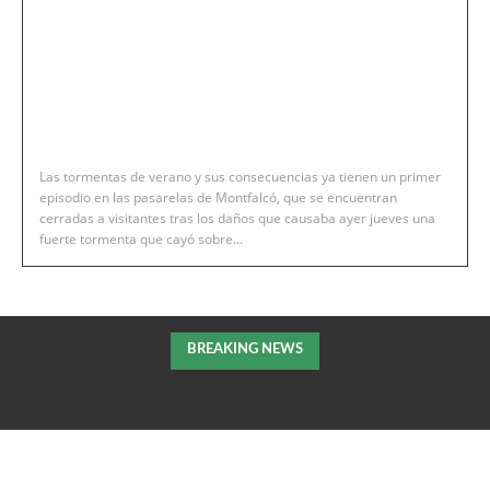
Las tormentas de verano y sus consecuencias ya tienen un primer
episodio en las pasarelas de Montfalcó, que se encuentran
cerradas a visitantes tras los daños que causaba ayer jueves una
fuerte tormenta que cayó sobre...
BREAKING NEWS
Fraga coordina con las distintas entidades la jornada del eclipse
solar