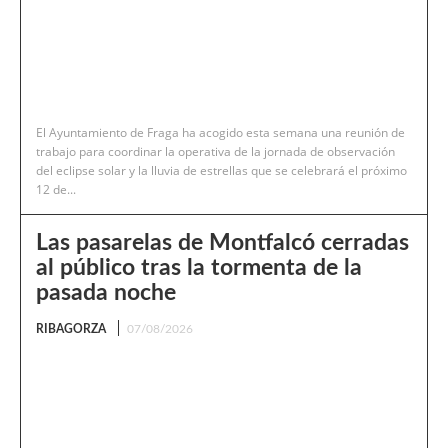
El Ayuntamiento de Fraga ha acogido esta semana una reunión de
trabajo para coordinar la operativa de la jornada de observación
del eclipse solar y la lluvia de estrellas que se celebrará el próximo
12 de...
Las pasarelas de Montfalcó cerradas
al público tras la tormenta de la
pasada noche
RIBAGORZA
07/08/2026