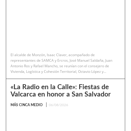
El alcalde de Monzón, Isaac Claver, acompañado de
representantes de SAMCA y Ercros, José Manuel Saldaña, Juan
Antonio Ros y Rafael Mancho, se reunían con el consejero de
Vivienda, Logística y Cohesión Territorial, Octavio López y...
«La Radio en la Calle»: Fiestas de
Valcarca en honor a San Salvador
MÁS CINCA MEDIO
06/08/2026