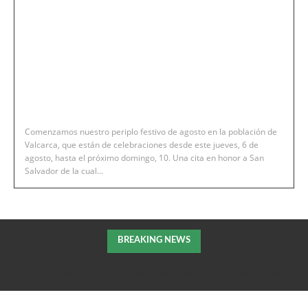
Comenzamos nuestro periplo festivo de agosto en la población de
Valcarca, que están de celebraciones desde este jueves, 6 de
agosto, hasta el próximo domingo, 10. Una cita en honor a San
Salvador de la cual...
BREAKING NEWS
El Ayuntamiento y empresarios se reúnen con el consejero de
Fomento de la DGA para tratar el impulso de La Armentera